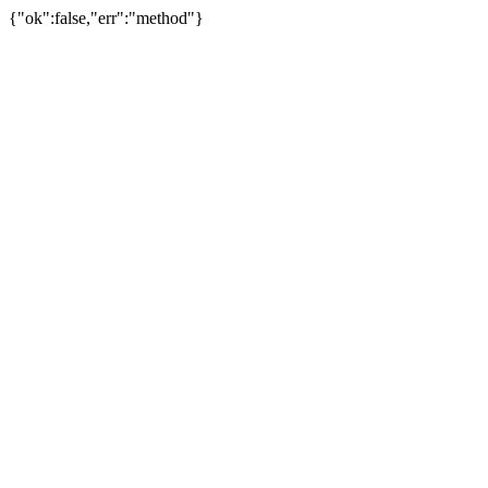
{"ok":false,"err":"method"}