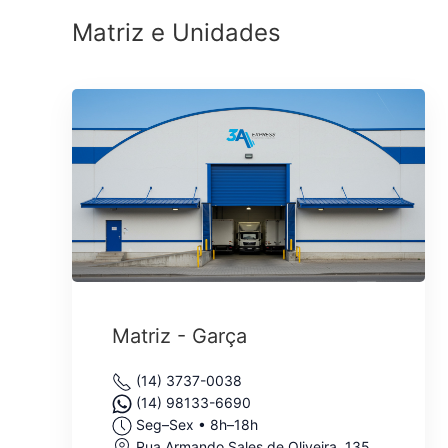
Matriz e Unidades
Matriz - Garça
(14) 3737-0038
(14) 98133-6690
Seg–Sex • 8h–18h
Rua Armando Sales de Oliveira, 135