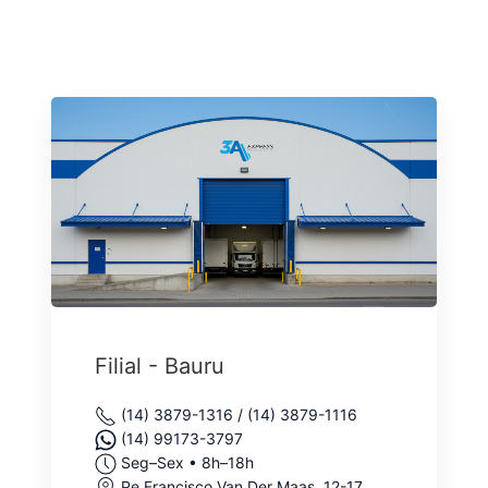
Filial - Bauru
(14) 3879-1316 / (14) 3879-1116
(14) 99173-3797
Seg–Sex • 8h–18h
Pe Francisco Van Der Maas, 12-17