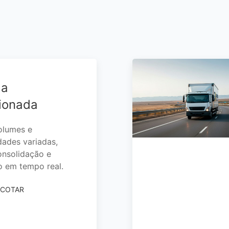
ga
ionada
olumes e
dades variadas,
nsolidação e
io em tempo real.
 COTAR