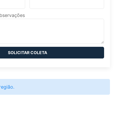
observações
SOLICITAR COLETA
região.