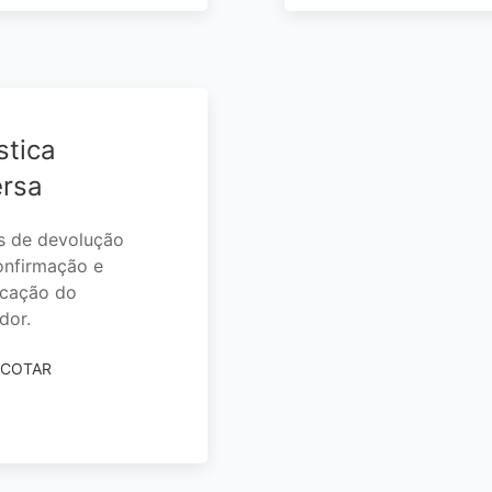
stica
rsa
s de devolução
nfirmação e
ficação do
dor.
 COTAR