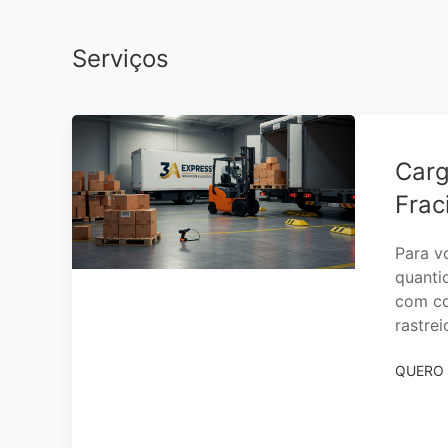
Serviços
Car
Frac
Para v
quanti
com co
rastre
QUERO