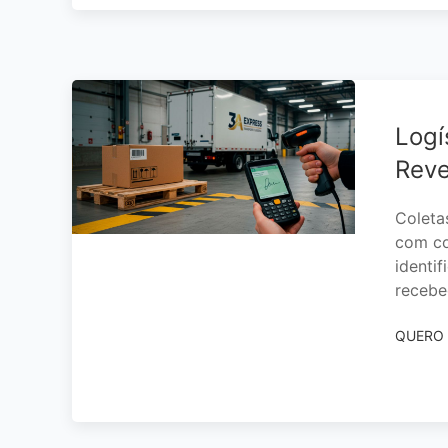
Logí
Reve
Coleta
com co
identi
recebe
QUERO