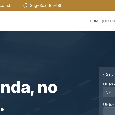
.com.br
Seg–Sex: 8h–18h
HOME
QUEM 
Cota
nda, no
UF (or
.
UF (de