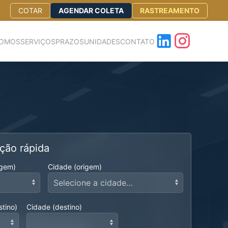
COTAR
AGENDAR COLETA
RASTREAMENTO
SOMOS
SERVIÇOS
PRAZOS
UNIDADES
CONTATO
ção rápida
igem)
Cidade (origem)
stino)
Cidade (destino)