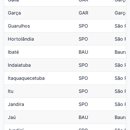
Garça
GAR
Garça
Guarulhos
SPO
São Pa
Hortolândia
SPO
São Pa
Ibaté
BAU
Bauru
Indaiatuba
SPO
São Pa
Itaquaquecetuba
SPO
São Pa
Itu
SPO
São Pa
Jandira
SPO
São Pa
Jaú
BAU
Bauru