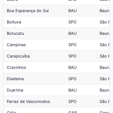
Boa Esperança do Sul
BAU
Bauru
Boituva
SPO
São Pa
Botucatu
BAU
Bauru
Campinas
SPO
São Pa
Carapicuíba
SPO
São Pa
Cravinhos
BAU
Bauru
Diadema
SPO
São Pa
Duartina
BAU
Bauru
Ferraz de Vasconcelos
SPO
São Pa
Gália
GAR
Garça