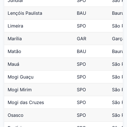
Jundiaí
SPO
São Pa
Lençóis Paulista
BAU
Bauru
Limeira
SPO
São Pa
Marília
GAR
Garça
Matão
BAU
Bauru
Mauá
SPO
São Pa
Mogi Guaçu
SPO
São Pa
Mogi Mirim
SPO
São Pa
Mogi das Cruzes
SPO
São Pa
Osasco
SPO
São Pa