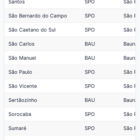
Santos
SPO
São Pa
São Bernardo do Campo
SPO
São Pa
São Caetano do Sul
SPO
São Pa
São Carlos
BAU
Bauru
São Manuel
BAU
Bauru
São Paulo
SPO
São Pa
São Vicente
SPO
São Pa
Sertãozinho
BAU
Bauru
Sorocaba
SPO
São Pa
Sumaré
SPO
São Pa