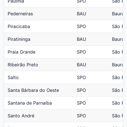
Paulínia
SPO
São Pa
Pederneiras
BAU
Bauru
Piracicaba
SPO
São Pa
Piratininga
BAU
Bauru
Praia Grande
SPO
São Pa
Ribeirão Preto
BAU
Bauru
Salto
SPO
São Pa
Santa Bárbara do Oeste
SPO
São Pa
Santana de Parnaíba
SPO
São Pa
Santo André
SPO
São Pa