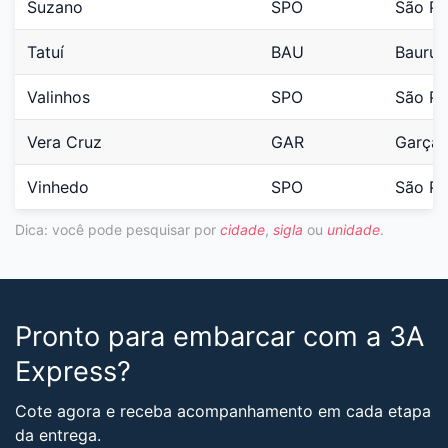
Suzano
SPO
São Pa
Tatuí
BAU
Bauru
Valinhos
SPO
São Pa
Vera Cruz
GAR
Garça
Vinhedo
SPO
São Pa
Dica: você pode pesquisar por
cidade
,
sigla
ou
unidade
.
Pronto para embarcar com a 3A
Express?
Cote agora e receba acompanhamento em cada etapa
da entrega.