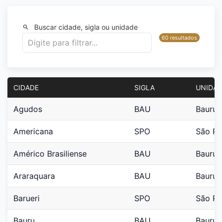
Buscar cidade, sigla ou unidade
60 resultados
CIDADE
SIGLA
UNIDAD
Agudos
BAU
Bauru
Americana
SPO
São Pa
Américo Brasiliense
BAU
Bauru
Araraquara
BAU
Bauru
Barueri
SPO
São Pa
Bauru
BAU
Bauru